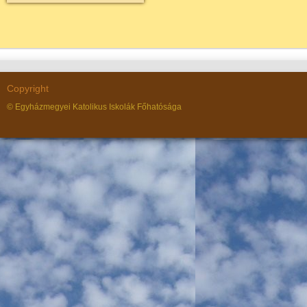
Copyright
© Egyházmegyei Katolikus Iskolák Főhatósága