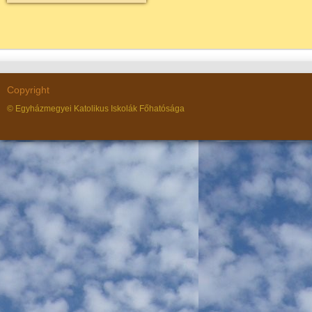
Copyright
© Egyházmegyei Katolikus Iskolák Főhatósága