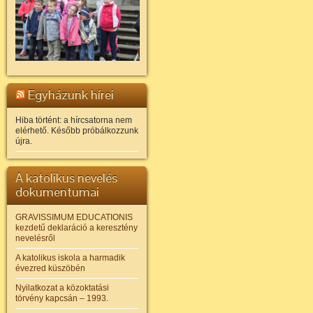
Egyházunk hírei
Hiba történt: a hírcsatorna nem
elérhető. Később próbálkozzunk
újra.
A katolikus nevelés
dokumentumai
GRAVISSIMUM EDUCATIONIS
kezdetű deklaráció a keresztény
nevelésről
A katolikus iskola a harmadik
évezred küszöbén
Nyilatkozat a közoktatási
törvény kapcsán – 1993.