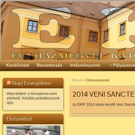
Kezdőoldal
Beutatkozás
Intézményeink:
Pályázato
↑ Return to
Dokumentumok
Napi Evangélium
2014 VENI SANCTE
Hiba történt: a hírcsatorna nem
elérhető. Később próbálkozzunk
újra.
Az EKIF 2014 tanév kezdő Veni Sancte
Életünkből