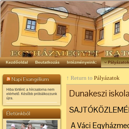
Kezdőoldal
Beutatkozás
Intézményeink:
Pályázato
↑ Return to
Pályázatok
Napi Evangélium
Hiba történt: a hírcsatorna nem
Dunakeszi iskol
elérhető. Később próbálkozzunk
újra.
SAJTÓKÖZLEMÉ
Életünkből
A Váci Egyházmeg