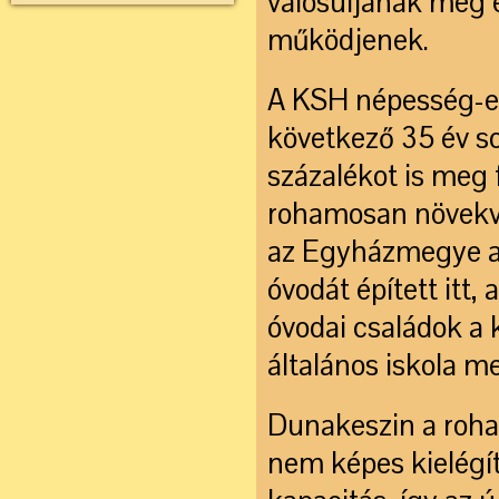
valósuljanak meg é
működjenek.
A KSH népesség-el
következő 35 év s
százalékot is meg 
rohamosan növekvő
az Egyházmegye a
óvodát épített itt,
óvodai családok a 
általános iskola m
Dunakeszin a roh
nem képes kielégíte