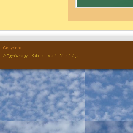
Copyright
© Egyházmegyei Katolikus Iskolák Főhatósága