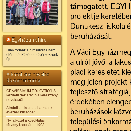
támogatott, EGYH
projektje keretébe
Dunakeszi iskola 
beruházását.
Egyházunk hírei
A Váci Egyházmegye
Hiba történt: a hírcsatorna nem
elérhető. Később próbálkozzunk
újra.
alulról jövő, a la
piaci keresletet ki
A katolikus nevelés
dokumentumai
meg jelen projekt 
fejlesztő stratégi
GRAVISSIMUM EDUCATIONIS
kezdetű deklaráció a keresztény
érdekében elengedh
nevelésről
A katolikus iskola a harmadik
beruházások közvet
évezred küszöbén
települési önkor
Nyilatkozat a közoktatási
törvény kapcsán – 1993.