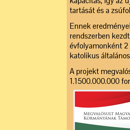
kapacitás, így az ú
tartását és a zsúfo
Ennek eredmények
rendszerben kezd
évfolyamonként 2 
katolikus általános
A projekt megvaló
1.1500.000.000 for