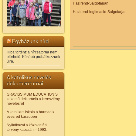
Hazirend-Salgotarjan
Hazirend-legitmacio-Salgotarjan
Egyházunk hírei
Hiba történt: a hírcsatorna nem
elérhető. Később próbálkozzunk
újra.
A katolikus nevelés
dokumentumai
GRAVISSIMUM EDUCATIONIS
kezdetű deklaráció a keresztény
nevelésről
A katolikus iskola a harmadik
évezred küszöbén
Nyilatkozat a közoktatási
törvény kapcsán – 1993.