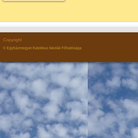
Copyright
© Egyházmegyei Katolikus Iskolák Főhatósága