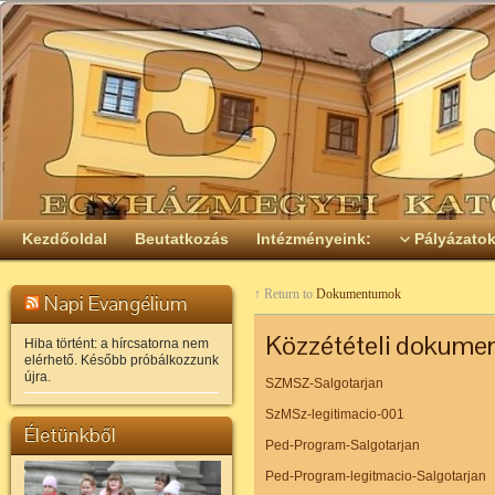
Kezdőoldal
Beutatkozás
Intézményeink:
Pályázato
↑ Return to
Dokumentumok
Napi Evangélium
Közzétételi dokume
Hiba történt: a hírcsatorna nem
elérhető. Később próbálkozzunk
újra.
SZMSZ-Salgotarjan
SzMSz-legitimacio-001
Életünkből
Ped-Program-Salgotarjan
Ped-Program-legitmacio-Salgotarjan