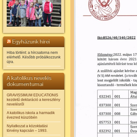
Egyházunk hírei
Hiba történt: a hírcsatorna nem
elérhető. Később próbálkozzunk
újra.
A katolikus nevelés
dokumentumai
GRAVISSIMUM EDUCATIONIS
kezdetű deklaráció a keresztény
nevelésről
A katolikus iskola a harmadik
évezred küszöbén
Nyilatkozat a közoktatási
törvény kapcsán – 1993.