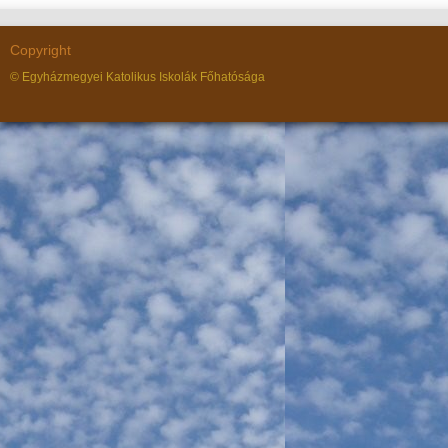
Copyright
© Egyházmegyei Katolikus Iskolák Főhatósága