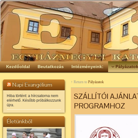
Kezdőoldal
Beutatkozás
Intézményeink:
Pályázato
↑ Return to
Pályázatok
Napi Evangélium
SZÁLLÍTÓI AJÁNLA
Hiba történt: a hírcsatorna nem
elérhető. Később próbálkozzunk
PROGRAMHOZ
újra.
Életünkből