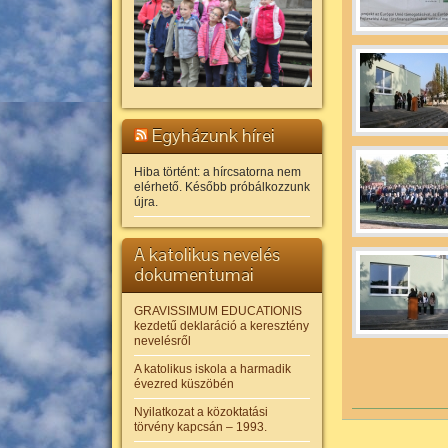
Egyházunk hírei
Hiba történt: a hírcsatorna nem
elérhető. Később próbálkozzunk
újra.
A katolikus nevelés
dokumentumai
GRAVISSIMUM EDUCATIONIS
kezdetű deklaráció a keresztény
nevelésről
A katolikus iskola a harmadik
évezred küszöbén
Nyilatkozat a közoktatási
törvény kapcsán – 1993.