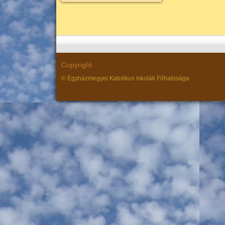
Copyright
© Egyházmegyei Katolikus Iskolák Főhatósága