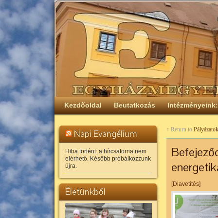
Kezdőoldal
Beutatkozás
Intézményeink:
↑ Return to
Pályázato
Napi Evangélium
Befejeződ
Hiba történt: a hírcsatorna nem
elérhető. Később próbálkozzunk
energetik
újra.
[Diavetítés]
Életünkből