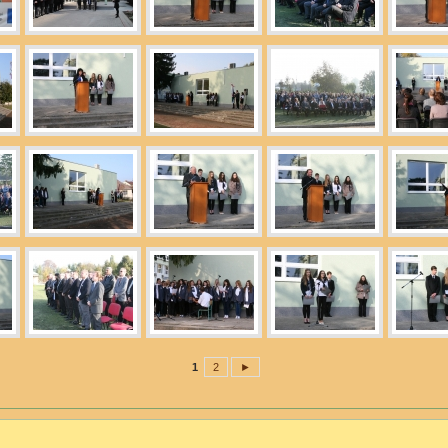
1
2
►