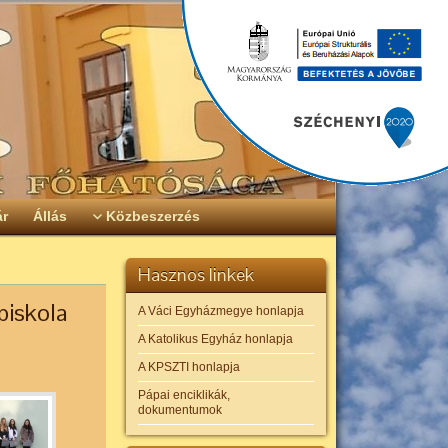
ár
Állás
Közbeszerzés
Hasznos linkek
piskola
A Váci Egyházmegye honlapja
A Katolikus Egyház honlapja
A KPSZTI honlapja
Pápai enciklikák,
dokumentumok