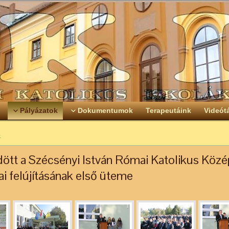
Pályázatok
Dokumentumok
Terapeutáink
Videót
k
ött a Szécsényi István Római Katolikus Közé
ai felújításának első üteme