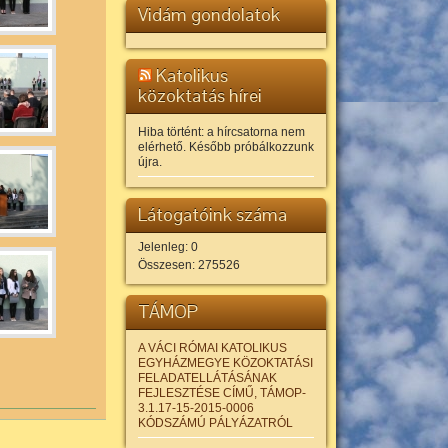
Vidám gondolatok
Katolikus
közoktatás hírei
Hiba történt: a hírcsatorna nem
elérhető. Később próbálkozzunk
újra.
Látogatóink száma
Jelenleg: 0
Összesen: 275526
TÁMOP
A VÁCI RÓMAI KATOLIKUS
EGYHÁZMEGYE KÖZOKTATÁSI
FELADATELLÁTÁSÁNAK
FEJLESZTÉSE CÍMŰ, TÁMOP-
3.1.17-15-2015-0006
KÓDSZÁMÚ PÁLYÁZATRÓL