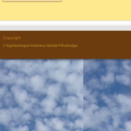
Copyright
© Egyházmegyei Katolikus Iskolák Főhatósága