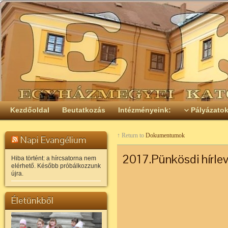
Kezdőoldal
Beutatkozás
Intézményeink:
Pályázato
↑ Return to
Dokumentumok
Napi Evangélium
2017.Pünkösdi hírlev
Hiba történt: a hírcsatorna nem
elérhető. Később próbálkozzunk
újra.
Életünkből