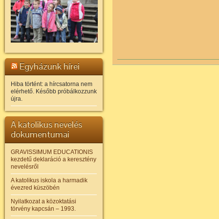
Egyházunk hírei
Hiba történt: a hírcsatorna nem
elérhető. Később próbálkozzunk
újra.
A katolikus nevelés
dokumentumai
GRAVISSIMUM EDUCATIONIS
kezdetű deklaráció a keresztény
nevelésről
A katolikus iskola a harmadik
évezred küszöbén
Nyilatkozat a közoktatási
törvény kapcsán – 1993.