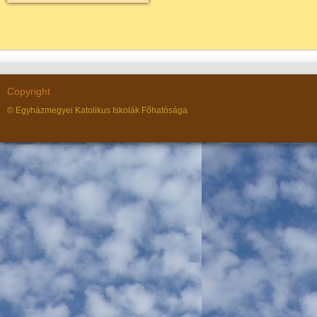
Copyright
© Egyházmegyei Katolikus Iskolák Főhatósága