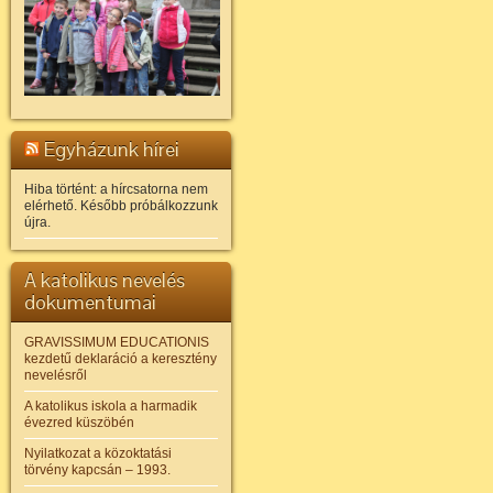
Egyházunk hírei
Hiba történt: a hírcsatorna nem
elérhető. Később próbálkozzunk
újra.
A katolikus nevelés
dokumentumai
GRAVISSIMUM EDUCATIONIS
kezdetű deklaráció a keresztény
nevelésről
A katolikus iskola a harmadik
évezred küszöbén
Nyilatkozat a közoktatási
törvény kapcsán – 1993.