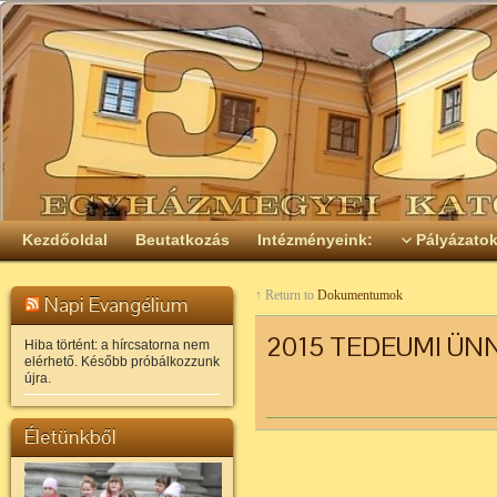
Kezdőoldal
Beutatkozás
Intézményeink:
Pályázato
↑ Return to
Dokumentumok
Napi Evangélium
2015 TEDEUMI ÜN
Hiba történt: a hírcsatorna nem
elérhető. Később próbálkozzunk
újra.
Életünkből