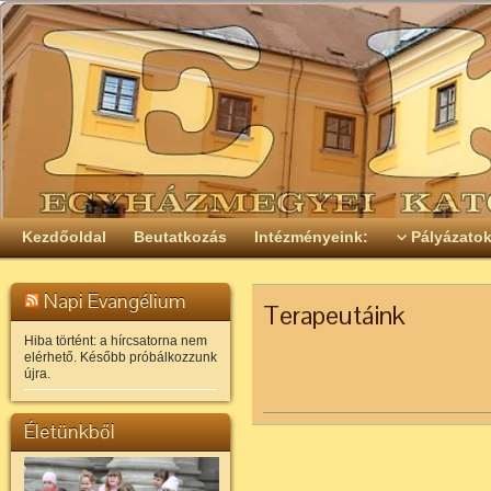
Kezdőoldal
Beutatkozás
Intézményeink:
Pályázato
Napi Evangélium
Terapeutáink
Hiba történt: a hírcsatorna nem
elérhető. Később próbálkozzunk
újra.
Életünkből