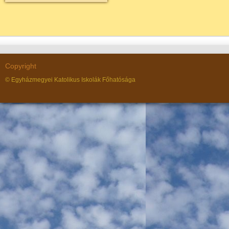
Copyright
© Egyházmegyei Katolikus Iskolák Főhatósága