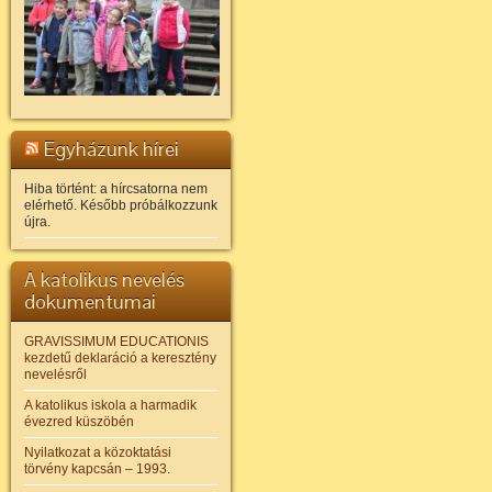
Egyházunk hírei
Hiba történt: a hírcsatorna nem
elérhető. Később próbálkozzunk
újra.
A katolikus nevelés
dokumentumai
GRAVISSIMUM EDUCATIONIS
kezdetű deklaráció a keresztény
nevelésről
A katolikus iskola a harmadik
évezred küszöbén
Nyilatkozat a közoktatási
törvény kapcsán – 1993.