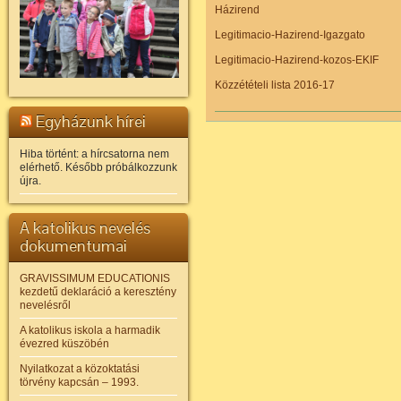
Házirend
Legitimacio-Hazirend-Igazgato
Legitimacio-Hazirend-kozos-EKIF
Közzétételi lista 2016-17
Egyházunk hírei
Hiba történt: a hírcsatorna nem
elérhető. Később próbálkozzunk
újra.
A katolikus nevelés
dokumentumai
GRAVISSIMUM EDUCATIONIS
kezdetű deklaráció a keresztény
nevelésről
A katolikus iskola a harmadik
évezred küszöbén
Nyilatkozat a közoktatási
törvény kapcsán – 1993.