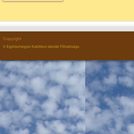
Copyright
© Egyházmegyei Katolikus Iskolák Főhatósága