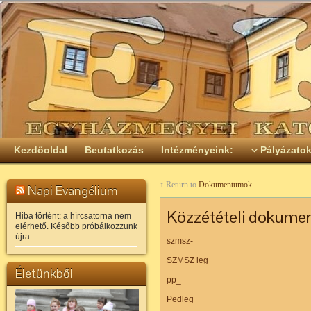
Kezdőoldal
Beutatkozás
Intézményeink:
Pályázato
↑ Return to
Dokumentumok
Napi Evangélium
Közzétételi dokume
Hiba történt: a hírcsatorna nem
elérhető. Később próbálkozzunk
újra.
szmsz-
SZMSZ leg
Életünkből
pp_
Pedleg