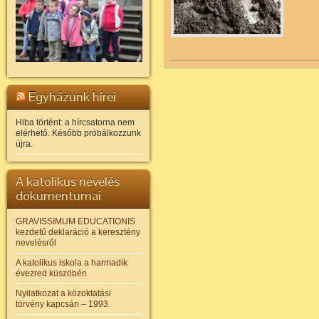
Egyházunk hírei
Hiba történt: a hírcsatorna nem
elérhető. Később próbálkozzunk
újra.
A katolikus nevelés
dokumentumai
GRAVISSIMUM EDUCATIONIS
kezdetű deklaráció a keresztény
nevelésről
A katolikus iskola a harmadik
évezred küszöbén
Nyilatkozat a közoktatási
törvény kapcsán – 1993.