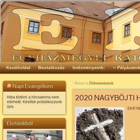
Kezdőoldal
Beutatkozás
Intézményeink:
Pályázato
↑ Return to
Dokumentumok
Napi Evangélium
2020 NAGYBÖJTI 
Hiba történt: a hírcsatorna nem
elérhető. Később próbálkozzunk
újra.
EKIF.N
Életünkből