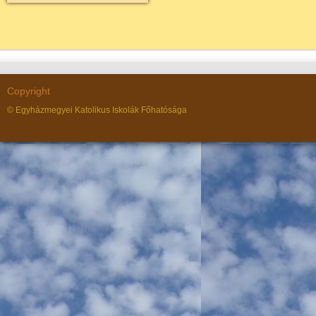
Copyright
© Egyházmegyei Katolikus Iskolák Főhatósága