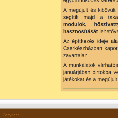
együttműködés keretéb
A megújult és kibővült
segítik majd a tak
modulok, hősziva
hasznosítását
lehetőv
Az építkezés ideje ala
Cserkészházban kapott
zavartalan.
A munkálatok várhatóa
januárjában birtokba v
játékokat és a megújult
Copyright