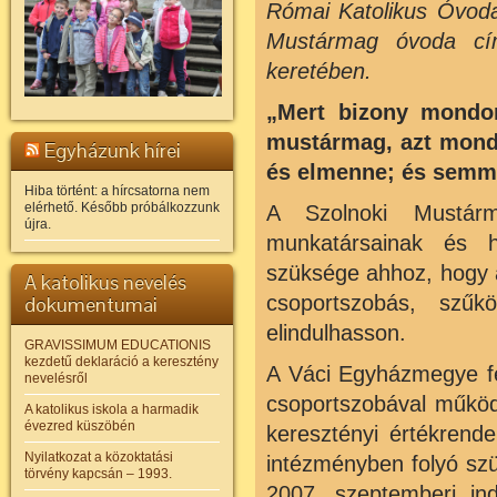
Római Katolikus Óvoda
Mustármag óvoda cím
keretében.
„Mert bizony mondom
mustármag, azt mond
Egyházunk hírei
és elmenne; és semmi
Hiba történt: a hírcsatorna nem
elérhető. Később próbálkozzunk
A Szolnoki Mustárm
újra.
munkatársainak és ha
szüksége ahhoz, hogy a
A katolikus nevelés
csoportszobás, szűk
dokumentumai
elindulhasson.
GRAVISSIMUM EDUCATIONIS
kezdetű deklaráció a keresztény
A Váci Egyházmegye fe
nevelésről
csoportszobával működi
A katolikus iskola a harmadik
évezred küszöbén
keresztényi értékrende
Nyilatkozat a közoktatási
intézményben folyó sz
törvény kapcsán – 1993.
2007. szeptemberi in