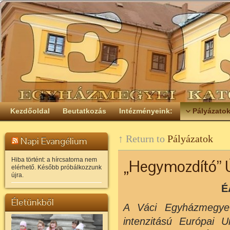
Kezdőoldal
Beutatkozás
Intézményeink:
Pályázato
↑ Return to
Pályázatok
Napi Evangélium
Hiba történt: a hírcsatorna nem
„Hegymozdító” 
elérhető. Később próbálkozzunk
újra.
É
Életünkből
A Váci Egyházmegye 
intenzitású Európai 