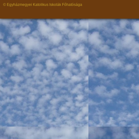
© Egyházmegyei Katolikus Iskolák Főhatósága