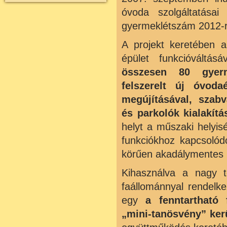
óvoda szolgáltatásai
gyermeklétszám 2012-re
A projekt keretében 
épület funkcióváltá
összesen 80 gyerm
felszerelt új óvoda
megújításával, szab
és parkolók kialakítá
helyt a műszaki helyis
funkciókhoz kapcsolódó
körűen akadálymentes b
Kihasználva a nagy t
faállománnyal rendelke
egy
a fenntartható
„mini-tanösvény” kerü