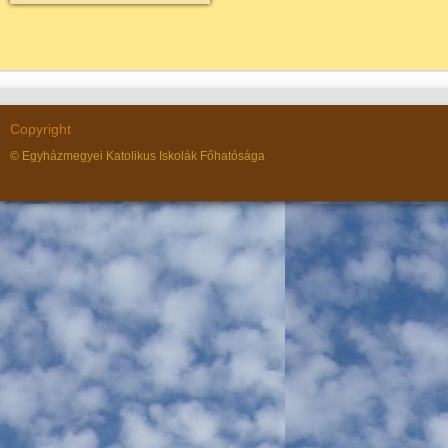
Copyright
© Egyházmegyei Katolikus Iskolák Főhatósága