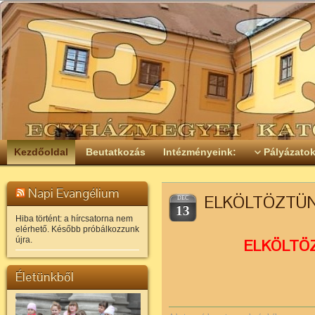
Kezdőoldal
Beutatkozás
Intézményeink:
Pályázato
Napi Evangélium
ELKÖLTÖZTÜN
DEC
13
Hiba történt: a hírcsatorna nem
elérhető. Később próbálkozzunk
újra.
ELKÖLTÖZ
Életünkből