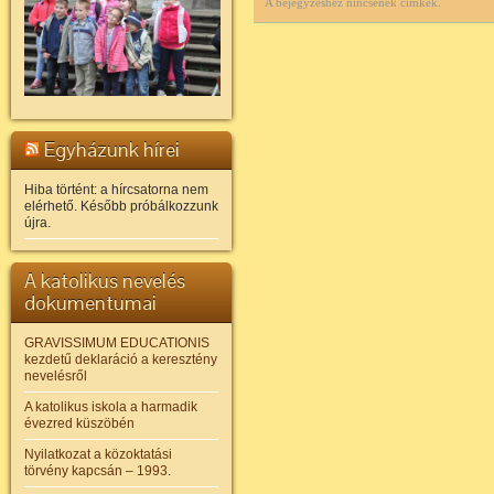
A bejegyzéshez nincsenek címkék.
Egyházunk hírei
Hiba történt: a hírcsatorna nem
elérhető. Később próbálkozzunk
újra.
A katolikus nevelés
dokumentumai
GRAVISSIMUM EDUCATIONIS
kezdetű deklaráció a keresztény
nevelésről
A katolikus iskola a harmadik
évezred küszöbén
Nyilatkozat a közoktatási
törvény kapcsán – 1993.