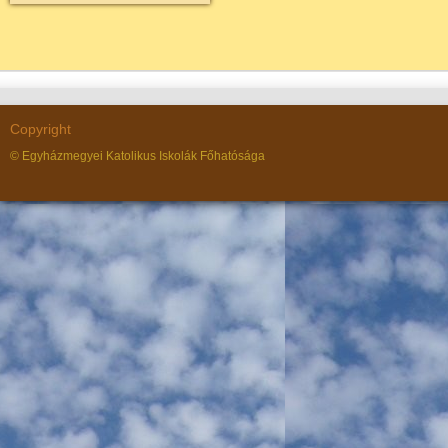
Copyright
© Egyházmegyei Katolikus Iskolák Főhatósága