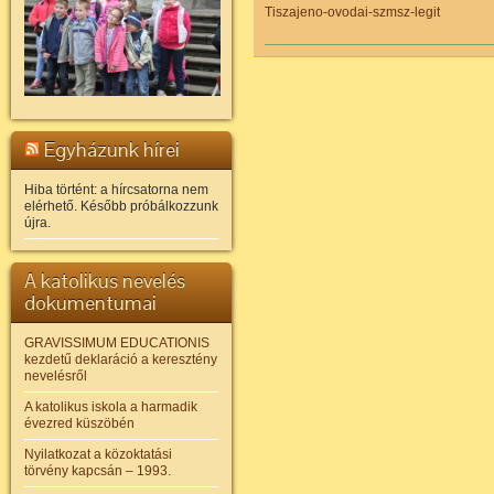
Tiszajeno-ovodai-szmsz-legit
Egyházunk hírei
Hiba történt: a hírcsatorna nem
elérhető. Később próbálkozzunk
újra.
A katolikus nevelés
dokumentumai
GRAVISSIMUM EDUCATIONIS
kezdetű deklaráció a keresztény
nevelésről
A katolikus iskola a harmadik
évezred küszöbén
Nyilatkozat a közoktatási
törvény kapcsán – 1993.