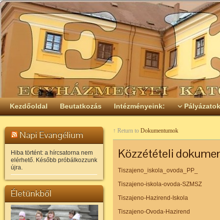
Kezdőoldal
Beutatkozás
Intézményeink:
Pályázato
↑ Return to
Dokumentumok
Napi Evangélium
Közzétételi dokume
Hiba történt: a hírcsatorna nem
elérhető. Később próbálkozzunk
újra.
Tiszajeno_iskola_ovoda_PP_
Tiszajeno-iskola-ovoda-SZMSZ
Életünkből
Tiszajeno-Hazirend-Iskola
Tiszajeno-Ovoda-Hazirend