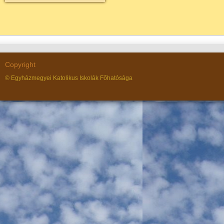
Copyright
© Egyházmegyei Katolikus Iskolák Főhatósága