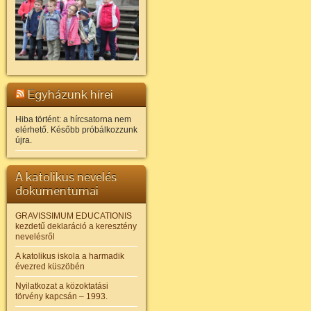
Egyházunk hírei
Hiba történt: a hírcsatorna nem
elérhető. Később próbálkozzunk
újra.
A katolikus nevelés
dokumentumai
GRAVISSIMUM EDUCATIONIS
kezdetű deklaráció a keresztény
nevelésről
A katolikus iskola a harmadik
évezred küszöbén
Nyilatkozat a közoktatási
törvény kapcsán – 1993.