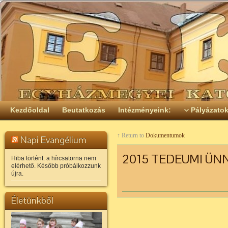
Kezdőoldal
Beutatkozás
Intézményeink:
Pályázato
↑ Return to
Dokumentumok
Napi Evangélium
2015 TEDEUMI ÜN
Hiba történt: a hírcsatorna nem
elérhető. Később próbálkozzunk
újra.
Életünkből