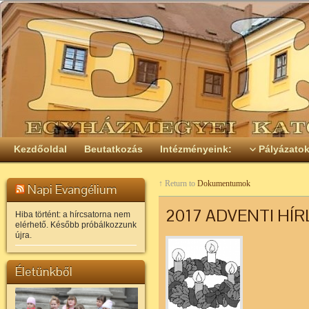
Kezdőoldal
Beutatkozás
Intézményeink:
Pályázato
↑ Return to
Dokumentumok
Napi Evangélium
2017 ADVENTI HÍR
Hiba történt: a hírcsatorna nem
elérhető. Később próbálkozzunk
újra.
Életünkből