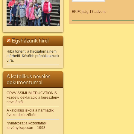
EKIFújság.17.advent
Egyházunk hírei
Hiba történt: a hírcsatorna nem
elérhető. Később próbálkozzunk
újra.
A katolikus nevelés
dokumentumai
GRAVISSIMUM EDUCATIONIS
kezdetű deklaráció a keresztény
nevelésről
A katolikus iskola a harmadik
évezred küszöbén
Nyilatkozat a közoktatási
törvény kapcsán – 1993.