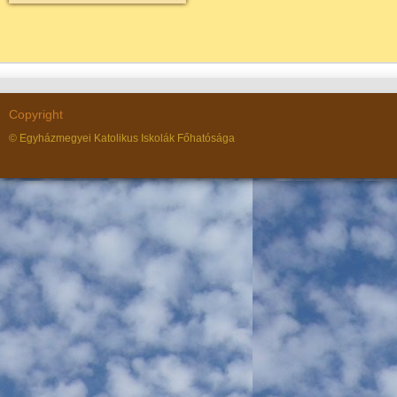
Copyright
© Egyházmegyei Katolikus Iskolák Főhatósága