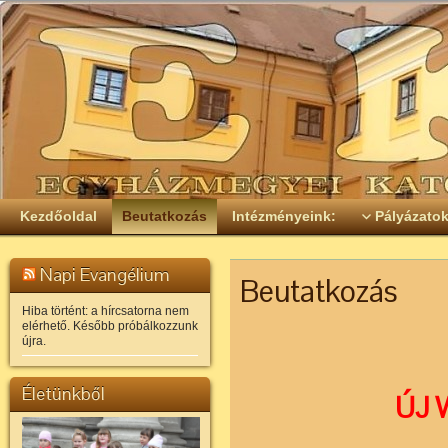
Kezdőoldal
Beutatkozás
Intézményeink:
Pályázato
Napi Evangélium
Beutatkozás
Hiba történt: a hírcsatorna nem
elérhető. Később próbálkozzunk
újra.
Életünkből
ÚJ 