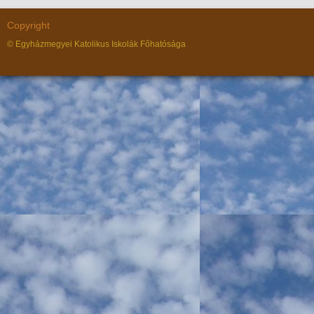
Copyright
© Egyházmegyei Katolikus Iskolák Főhatósága