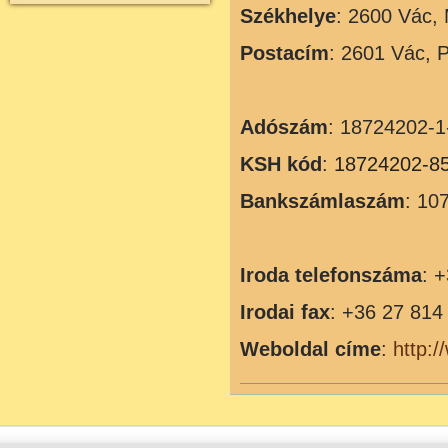
Székhelye
: 2600 Vác, M
Postacím
: 2601 Vác, P
Adószám
: 18724202-1
KSH kód
:
18724202-8
Bankszámlaszám
: 10
Iroda telefonszáma
: 
Irodai fax
: +36 27 814
Weboldal címe
:
http:/