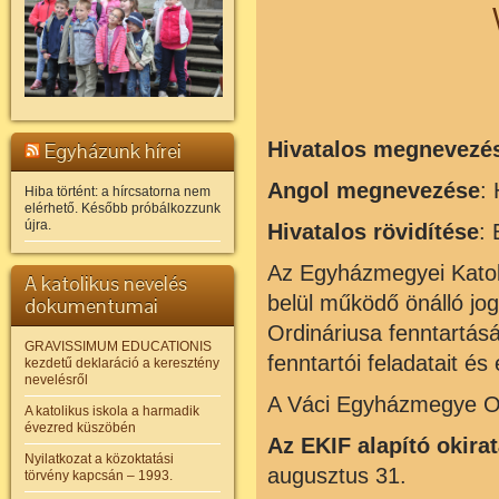
Hivatalos megnevezé
Egyházunk hírei
Angol megnevezése
:
Hiba történt: a hírcsatorna nem
elérhető. Később próbálkozzunk
újra.
Hivatalos rövidítése
:
Az Egyházmegyei Katol
A katolikus nevelés
belül működő önálló jo
dokumentumai
Ordináriusa fenntartás
GRAVISSIMUM EDUCATIONIS
fenntartói feladatait és 
kezdetű deklaráció a keresztény
nevelésről
A Váci Egyházmegye Ord
A katolikus iskola a harmadik
évezred küszöbén
Az EKIF alapító okira
Nyilatkozat a közoktatási
augusztus 31.
törvény kapcsán – 1993.