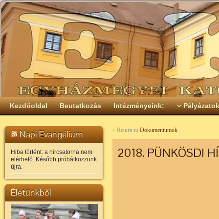
Kezdőoldal
Beutatkozás
Intézményeink:
Pályázato
↑ Return to
Dokumentumok
Napi Evangélium
2018. PÜNKÖSDI H
Hiba történt: a hírcsatorna nem
elérhető. Később próbálkozzunk
újra.
Életünkből