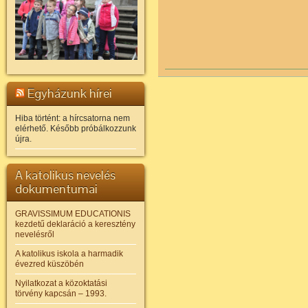
Egyházunk hírei
Hiba történt: a hírcsatorna nem
elérhető. Később próbálkozzunk
újra.
A katolikus nevelés
dokumentumai
GRAVISSIMUM EDUCATIONIS
kezdetű deklaráció a keresztény
nevelésről
A katolikus iskola a harmadik
évezred küszöbén
Nyilatkozat a közoktatási
törvény kapcsán – 1993.