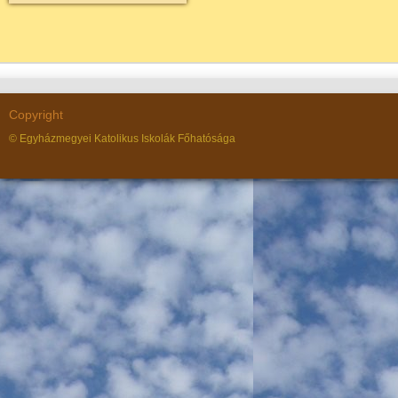
Copyright
© Egyházmegyei Katolikus Iskolák Főhatósága