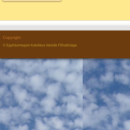
Copyright
© Egyházmegyei Katolikus Iskolák Főhatósága