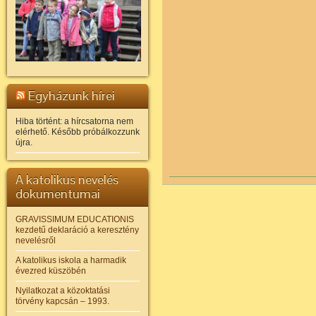
Egyházunk hírei
Hiba történt: a hírcsatorna nem
elérhető. Később próbálkozzunk
újra.
A katolikus nevelés
dokumentumai
GRAVISSIMUM EDUCATIONIS
kezdetű deklaráció a keresztény
nevelésről
A katolikus iskola a harmadik
évezred küszöbén
Nyilatkozat a közoktatási
törvény kapcsán – 1993.