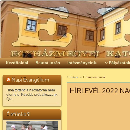
Kezdőoldal
Beutatkozás
Intézményeink:
Pályázato
↑ Return to
Dokumentumok
Napi Evangélium
HÍRLEVÉL 2022 N
Hiba történt: a hírcsatorna nem
elérhető. Később próbálkozzunk
újra.
Életünkből